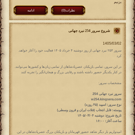
بزنیم
نظرات(0)
ادامه
شروع سرور 254 نبرد جهانی
.سرور ۲۵۴ نبرد جهانی از روز دوشنبه ۴ خرداد ۱۴۰۵ فعالیت خود را آغاز خواهد
کرد
.در این سرور، تمامی بازیکنان عصرپادشاهان از تمامی زبان‌ها و کشورها می‌توانند
در کنار یکدیگر حضور داشته باشند و رقابتی بزرگ و هیجان‌انگیز را تجربه کنند
:مشخصات سرور
سرور نبرد جهانی 254
w254.kingsera.com
نوع سرور: اسپید (۴۵ روزه)
پوسته: قابل انتخاب (فلات ایران و قرون وسطی)
تاریخ شروع: دوشنبه ۱۴۰۵/۰۳/۰۴
ساعت آغاز: ۱۶:۰۰
.امیدواریم بار دیگر شاهد حضور قهرمانان و بازیکنان بزرگ عصرپادشاهان در این