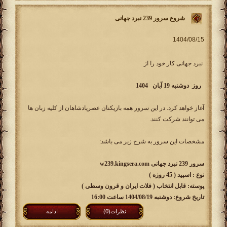
شروع سرور 239 نبرد جهانی
نبرد جهانی کار خود را از
روز دوشنبه 19 آبان 1404
آغاز خواهد کرد. در این سرور همه بازیکنان عصرپادشاهان از کلیه زبان ها
می توانند شرکت کنند.
مشخصات این سرور به شرح زیر می باشد:
سرور 239 نبرد جهانی w239.kingsera.com
نوع : اسپید ( 45 روزه )
پوسته: قابل انتخاب ( فلات ایران و قرون وسطی )
تاریخ شروع: دوشنبه 1404/08/19 ساعت 16:00
نظرات(0)
ادامه