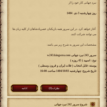
نبرد جهانی کار خود را از
روز چهارشنبه 3 دی 1404
آغاز خواهد کرد. در این سرور همه بازیکنان عصرپادشاهان از کلیه زبان ها
می توانند شرکت کنند.
مشخصات این سرور به شرح زیر می باشد:
سرور 243 نبرد جهانی w243.kingsera.com
نوع : اسپید ( 45 روزه )
پوسته: قابل انتخاب ( فلات ایران و قرون وسطی )
تاریخ شروع: چهارشنبه 1404/10/03 ساعت 16:00
نظرات(0)
ادامه
شروع سرور 242 نبرد جهانی