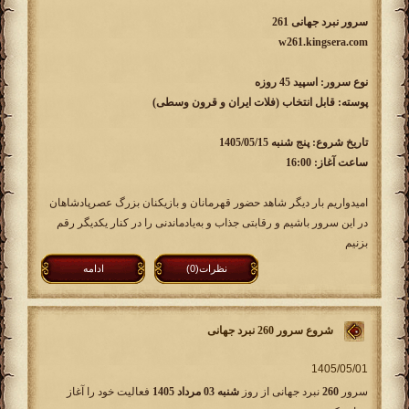
سرور نبرد جهانی 261
w261.kingsera.com
نوع سرور: اسپید 45 روزه
پوسته: قابل انتخاب (فلات ایران و قرون وسطی)
تاریخ شروع: پنج شنبه 1405/05/15
ساعت آغاز: 16:00
امیدواریم بار دیگر شاهد حضور قهرمانان و بازیکنان بزرگ عصرپادشاهان
در این سرور باشیم و رقابتی جذاب و به‌یادماندنی را در کنار یکدیگر رقم
بزنیم
نظرات(0)
ادامه
شروع سرور 260 نبرد جهانی
سرور
260
نبرد جهانی از روز
شنبه 03 مرداد 1405
فعالیت خود را آغاز