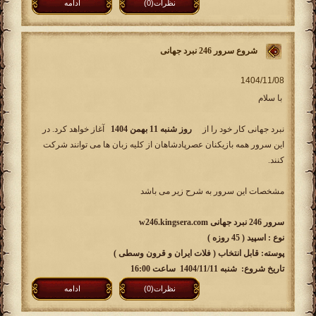
نظرات(0)
ادامه
شروع سرور 246 نبرد جهانی
با سلام
نبرد جهانی کار خود را از
روز شنبه 11 بهمن 1404
آغاز خواهد کرد. در
این سرور همه بازیکنان عصرپادشاهان از کلیه زبان ها می توانند شرکت
کنند.
مشخصات این سرور به شرح زیر می باشد
سرور 246 نبرد جهانی w246.kingsera.com
نوع : اسپید ( 45 روزه )
پوسته: قابل انتخاب ( فلات ایران و قرون وسطی )
تاریخ شروع: شنبه 1404/11/11 ساعت 16:00
نظرات(0)
ادامه