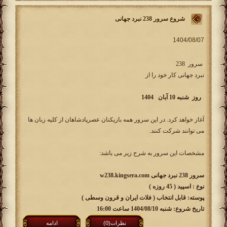
شروع سرور 238 نبرد جهانی
سرور 238
نبرد جهانی کار خود را از
روز شنبه 10 آبان 1404
آغاز خواهد کرد. در این سرور همه بازیکنان عصرپادشاهان از کلیه زبان ها
می توانند شرکت کنند.
مشخصات این سرور به شرح زیر می باشد:
سرور 238 نبرد جهانی w238.kingsera.com
نوع : اسپید ( 45 روزه )
پوسته: قابل انتخاب ( فلات ایران و قرون وسطی )
تاریخ شروع: شنبه 1404/08/10 ساعت 16:00
نظرات(0)
ادامه