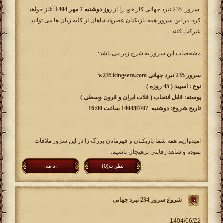
سرور 235 نبرد جهانی کار خود را از
روز دوشنبه 7 مهر 1404
آغاز خواهد
کرد. در این سرور همه بازیکنان عصرپادشاهان از کلیه زبان ها می توانند
شرکت کنند.
مشخصات این سرور به شرح زیر می باشد:
سرور 235 نبرد جهانی w235.kingsera.com
نوع : اسپید ( 45 روزه )
پوسته: قابل انتخاب ( فلات ایران و قرون وسطی )
تاریخ شروع: دوشنبه 1404/07/07 ساعت 16:00
امیدواریم همه شما بازیکنان و قهرمانان بزرگ را در این سرور ملاقات
نموده و شاهد رقابتی پرهیجان باشیم.
نظرات(0)
ادامه
شروع سرور 234 نبرد جهانی