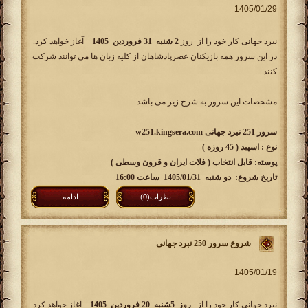
نبرد جهانی کار خود را از روز
2 شنبه 31 فروردین 1405
آغاز خواهد کرد.
در این سرور همه بازیکنان عصرپادشاهان از کلیه زبان ها می توانند شرکت
کنند.
مشخصات این سرور به شرح زیر می باشد
سرور 251 نبرد جهانی w251.kingsera.com
نوع : اسپید ( 45 روزه )
پوسته: قابل انتخاب ( فلات ایران و قرون وسطی )
تاریخ شروع: دو شنبه 1405/01/31 ساعت 16:00
نظرات(0)
ادامه
شروع سرور 250 نبرد جهانی
نبرد جهانی کار خود را از
روز 5شنبه 20 فروردین 1405
آغاز خواهد کرد.