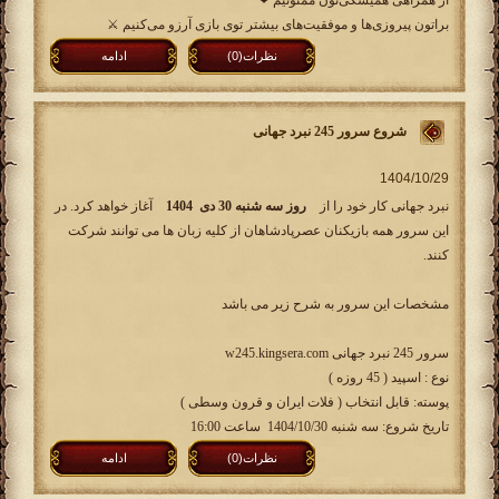
از همراهی همیشگی‌تون ممنونیم ❤
براتون پیروزی‌ها و موفقیت‌های بیشتر توی بازی آرزو می‌کنیم ⚔
نظرات(0)
ادامه
شروع سرور 245 نبرد جهانی
نبرد جهانی کار خود را از
روز سه شنبه 30 دی 1404
آغاز خواهد کرد. در
این سرور همه بازیکنان عصرپادشاهان از کلیه زبان ها می توانند شرکت
کنند.
مشخصات این سرور به شرح زیر می باشد
سرور 245 نبرد جهانی w245.kingsera.com
نوع : اسپید ( 45 روزه )
پوسته: قابل انتخاب ( فلات ایران و قرون وسطی )
تاریخ شروع: سه شنبه 1404/10/30 ساعت 16:00
نظرات(0)
ادامه