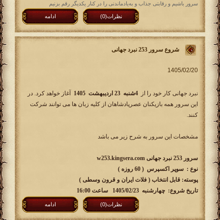
سرور باشیم و رقابتی جذاب و به‌یادماندنی را در کنار یکدیگر رقم بزنیم
نظرات(0)
ادامه
شروع سرور 253 نبرد جهانی
نبرد جهانی کار خود را از
4شنبه 23 اردیبهشت 1405
آغاز خواهد کرد. در
این سرور همه بازیکنان عصرپادشاهان از کلیه زبان ها می توانند شرکت
کنند.
مشخصات این سرور به شرح زیر می باشد
سرور 253 نبرد جهانی w253.kingsera.com
نوع : سوپر اکسپرس ( 60 روزه )
پوسته: قابل انتخاب ( فلات ایران و قرون وسطی )
تاریخ شروع: چهارشنبه 1405/02/23 ساعت 16:00
نظرات(0)
ادامه