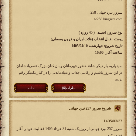
سرور نبرد جهانی 258
w258.kingsera.com
نوع سرور: اسپید ( 45 روزه )
پوسته: قابل انتخاب (فلات ایران و قرون وسطی)
تاریخ شروع: چهارشنبه 1405/04/10
ساعت آغاز: 16:00
امیدواریم بار دیگر شاهد حضور قهرمانان و بازیکنان بزرگ عصرپادشاهان
در این سرور باشیم و رقابتی جذاب و به‌یادماندنی را در کنار یکدیگر رقم
بزنیم
نظرات(0)
ادامه
شروع سرور 257 نبرد جهانی
سرور 257 نبرد جهانی از روز یک شنبه 31 خرداد 1405 فعالیت خود را آغاز
خواهد کرد