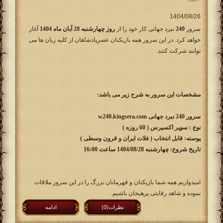
سرور
240
نبرد جهانی کار خود را از
روز چهارشنبه 28 آبان ماه 1404
آغاز
خواهد کرد. در این سرور همه بازیکنان عصرپادشاهان از کلیه زبان ها می
توانند شرکت کنند.
مشخصات این سرور به شرح زیر می باشد:
سرور 240 نبرد جهانی w240.kingsera.com
نوع : سوپر اکسپرس ( 60 روزه )
پوسته: قابل انتخاب ( فلات ایران و قرون وسطی )
تاریخ شروع: چهارشنبه 1404/08/28 ساعت 16:00
امیدواریم همه شما بازیکنان و قهرمانان بزرگ را در این سرور ملاقات
نموده و شاهد رقابتی پرهیجان باشیم.
نظرات(0)
ادامه