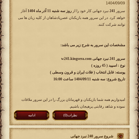
سرور
241
نبرد جهانی کار خود را از
روز سه شنبه 11 آذر ماه 1404
آغاز
خواهد کرد. در این سرور همه بازیکنان عصرپادشاهان از کلیه زبان ها می
توانند شرکت کنند.
مشخصات این سرور به شرح زیر می باشد:
سرور 241 نبرد جهانی w241.kingsera.com
نوع : اسپید ( 45 روزه )
پوسته: قابل انتخاب ( فلات ایران و قرون وسطی )
تاریخ شروع: سه شنبه 1404/09/11 ساعت 16:00
امیدواریم همه شما بازیکنان و قهرمانان بزرگ را در این سرور ملاقات
نموده و شاهد رقابتی پرهیجان باشیم.
نظرات(0)
ادامه
شروع سرور 240 نبرد جهانی