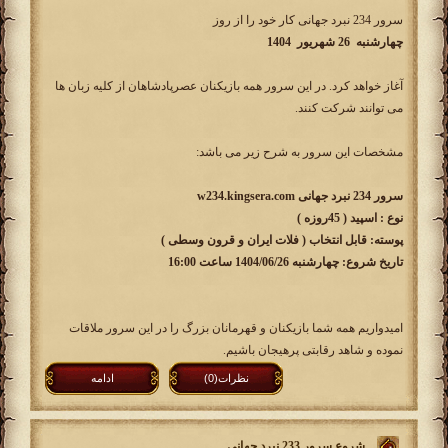
سرور 234 نبرد جهانی کار خود را از روز
چهارشنبه 26 شهریور 1404​
آغاز خواهد کرد. در این سرور همه بازیکنان عصرپادشاهان از کلیه زبان ها
می توانند شرکت کنند.
مشخصات این سرور به شرح زیر می باشد:
سرور 234 نبرد جهانی w234.kingsera.com
نوع : اسپید ( 45روزه )
پوسته: قابل انتخاب ( فلات ایران و قرون وسطی )
تاریخ شروع: چهارشنبه 1404/06/26 ساعت 16:00
امیدواریم همه شما بازیکنان و قهرمانان بزرگ را در این سرور ملاقات
نموده و شاهد رقابتی پرهیجان باشیم.
نظرات(0)
ادامه
شروع سرور 233 نبرد جهانی