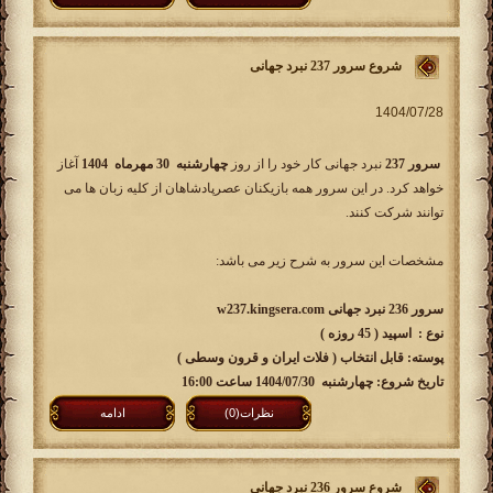
شروع سرور 237 نبرد جهانی
سرور 237
نبرد جهانی کار خود را از روز
چهارشنبه
30 مهرماه 1404
آغاز
خواهد کرد. در این سرور همه بازیکنان عصرپادشاهان از کلیه زبان ها می
توانند شرکت کنند.
مشخصات این سرور به شرح زیر می باشد:
سرور 236 نبرد جهانی w237.kingsera.com
نوع : اسپید ( 45 روزه )
پوسته: قابل انتخاب ( فلات ایران و قرون وسطی )
تاریخ شروع: چهارشنبه 1404/07/30 ساعت 16:00
نظرات(0)
ادامه
شروع سرور 236 نبرد جهانی