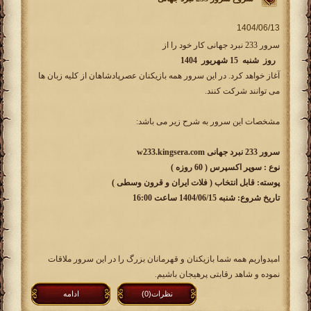
سرور 233 نبرد جهانی کار خود را از
روز شنبه 15 شهریور 1404
آغاز خواهد کرد. در این سرور همه بازیکنان عصرپادشاهان از کلیه زبان ها
می توانند شرکت کنند.
مشخصات این سرور به شرح زیر می باشد:
سرور 233 نبرد جهانی w233.kingsera.com
نوع : سوپر اکسپرس ( 60 روزه )
پوسته: قابل انتخاب ( فلات ایران و قرون وسطی )
تاریخ شروع: شنبه 1404/06/15 ساعت 16:00
امیدواریم همه شما بازیکنان و قهرمانان بزرگ را در این سرور ملاقات
نموده و شاهد رقابتی پرهیجان باشیم.
نظرات(0)
ادامه