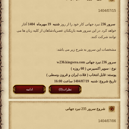
سرور 236
نبرد جهانی کار خود را از روز
شنبه 19 مهرماه 1404
آغاز
خواهد کرد. در این سرور همه بازیکنان عصرپادشاهان از کلیه زبان ها می
توانند شرکت کنند.
مشخصات این سرور به شرح زیر می باشد:
سرور 236 نبرد جهانی w236.kingsera.com
نوع : سوپر اکسپرس ( 60 روزه )
پوسته: قابل انتخاب ( فلات ایران و قرون وسطی )
تاریخ شروع: شنبه 1404/07/19 ساعت 16:00
نظرات(0)
ادامه
شروع سرور 235 نبرد جهانی