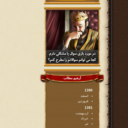
آرشیو مطالب
1390
اسفند
فروردین
1391
اردیبهشت
خرداد
تیر