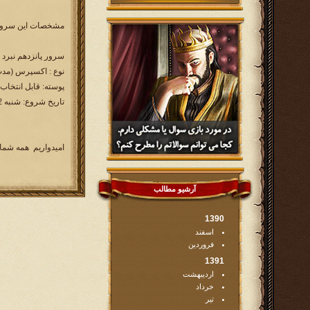
مشخصات این سرور 
سرور پانزدهم نبرد جهانی ra.ir
نوع : اکسپرس (مدت 90 رو
پوسته: قابل انتخاب
تاریخ شروع: شنبه 1394/10/12 ساعت 16:00
امیدواریم همه شما 
آرشیو مطالب
1390
اسفند
فروردین
1391
اردیبهشت
خرداد
تیر