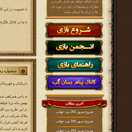
بازی اضافه خواهد شد قرار بگیرید و
نظرات و پیشنهادات خود در مورد ان
با عضویت در این کان
ها را برای ما ارسال نمایید.
با ما در کانال تلگر
جشنواره زم
بازیکنان و قهرمانا
بهمن ماه برپا خواهد
آخرین مطالب
در این طرح بین کلیه
شروع سرور 261 نبرد جهانی
ملاک شرکت در قرعه 
شروع سرور 260 نبرد جهانی
قرعه کشی قرار داد
لازم به ذکر است که
شروع سرور 259 نبرد جهانی