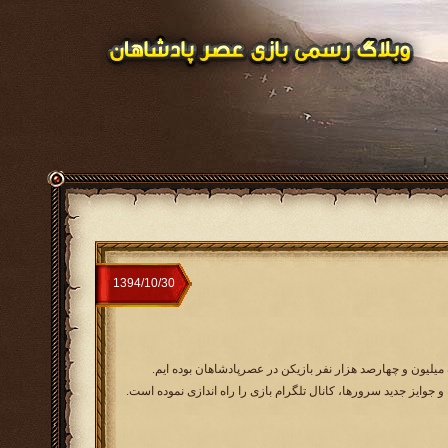
میلیون و چهارصد هزار نفر بازیکن در عصرپادشاهان بوده ایم.
 جوایز جدید سرورها، کانال تلگرام بازی را راه اندازی نموده است.