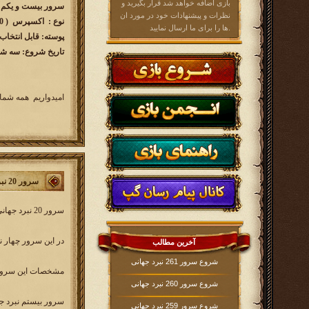
بازی اضافه خواهد شد قرار بگیرید و
سرور بیست و یکم نبرد جهانی 
نظرات و پیشنهادات خود در مورد ان
نوع : اکسپرس ( 90 روزه )
ها را برای ما ارسال نمایید.
پوسته: قابل انتخاب
تاریخ شروع: سه شنبه 1395/4/1 ساعت
امیدواریم همه شما 
سرور 20 نبردجهانی
سرور 20 نبرد جهانی کار خود را از روز
در این سرور چهار ن
آخرین مطالب
شروع سرور 261 نبرد جهانی
مشخصات این سرور 
شروع سرور 260 نبرد جهانی
سرور بیستم نبرد جهانی sera.ir
شروع سرور 259 نبرد جهانی