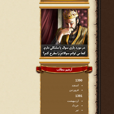
آرشیو مطالب
1390
اسفند
فروردین
1391
اردیبهشت
خرداد
تیر