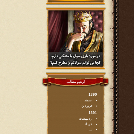
آرشیو مطالب
1390
اسفند
فروردین
1391
اردیبهشت
خرداد
تیر