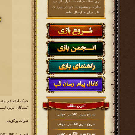
بازی اضافه خواهد شد قرار بگیرید و
نظرات و پیشنهادات خود در مورد ان
ها را برای ما ارسال نمایید.
شبکه اجتماعی چند ر
آخرین مطالب
کنندگان عزیز؛ لیست
شروع سرور 261 نبرد جهانی
نفرات برگزیده
شروع سرور 260 نبرد جهانی
شروع سرور 259 نبرد جهانی
نفر اول: کانال mohammadabbasi