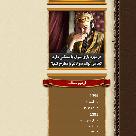
آرشیو مطالب
1390
اسفند
فروردین
1391
اردیبهشت
خرداد
تیر