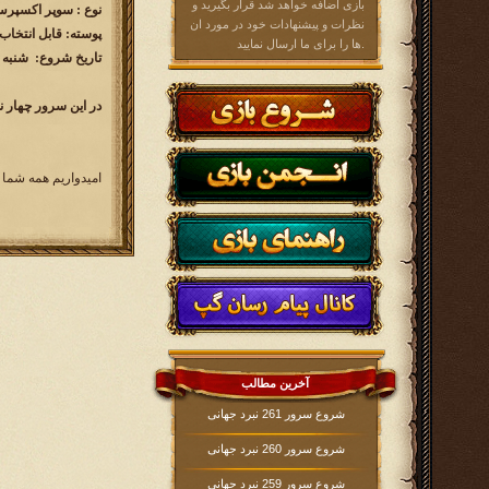
بازی اضافه خواهد شد قرار بگیرید و
نوع : سوپر اکسپرس ( 60 رو
نظرات و پیشنهادات خود در مورد ان
پوسته: قابل انتخاب
ها را برای ما ارسال نمایید.
تاریخ شروع: شنبه 1396/4/24 ساعت 16:00
در این سرور چهار ن
امیدواریم همه شما 
آخرین مطالب
شروع سرور 261 نبرد جهانی
شروع سرور 260 نبرد جهانی
شروع سرور 259 نبرد جهانی