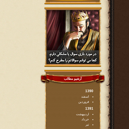
آرشیو مطالب
1390
اسفند
فروردین
1391
اردیبهشت
خرداد
تیر