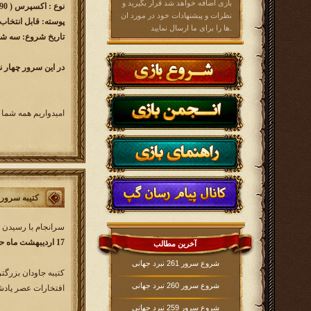
بازی اضافه خواهد شد قرار بگیرید و
نوع : اکسپرس ( 90 روزه )
نظرات و پیشنهادات خود در مورد ان
پوسته: قابل انتخاب
ها را برای ما ارسال نمایید.
تاریخ شروع: سه شنبه 1397/02/25 ساعت
در این سرور چهار ن
امیدواریم همه شما 
کتیبه سرور w43
سرانجام با رسیدن ر
17 اردیبهشت ماه حوالی ساعت 16
آخرین مطالب
شروع سرور 261 نبرد جهانی
کتیبه جاودان بزرگت
شروع سرور 260 نبرد جهانی
افتخارات عصر پادشا
شروع سرور 259 نبرد جهانی