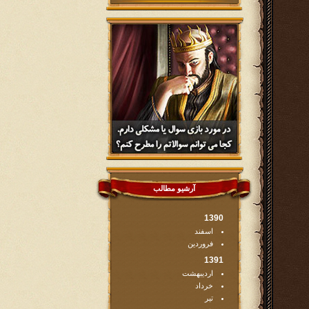
آرشیو مطالب
1390
اسفند
فروردین
1391
اردیبهشت
خرداد
تیر