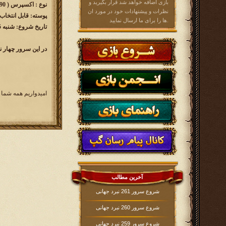
بازی اضافه خواهد شد قرار بگیرید و
نوع : اکسپرس ( 90 روزه )
نظرات و پیشنهادات خود در مورد ان
پوسته: قابل انتخاب
ها را برای ما ارسال نمایید.
تاریخ شروع: شنبه 1398/08/25 ساعت 16:00
در این سرور چهار ن
امیدواریم همه شما 
آخرین مطالب
شروع سرور 261 نبرد جهانی
شروع سرور 260 نبرد جهانی
شروع سرور 259 نبرد جهانی