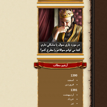
آرشیو مطالب
1390
اسفند
فروردین
1391
اردیبهشت
خرداد
تیر