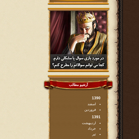
آرشیو مطالب
1390
اسفند
فروردین
1391
اردیبهشت
خرداد
تیر