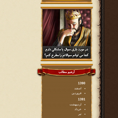
آرشیو مطالب
1390
اسفند
فروردین
1391
اردیبهشت
خرداد
تیر