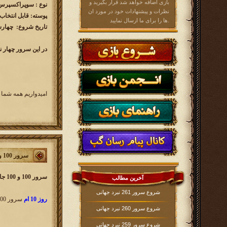
بازی اضافه خواهد شد قرار بگیرید و
نوع : سوپراکسپرس ( 60 روز
نظرات و پیشنهادات خود در مورد ان
پوسته: قابل انتخاب
ها را برای ما ارسال نمایید.
تاریخ شروع: چهارشنبه 1400/04/02 سا
در این سرور چهار ن
امیدواریم همه شما 
سرور 100 و جایزه به 100 نفر
سرور 100 و 100 جایزه به 100 نفر
آخرین مطالب
شروع سرور 261 نبرد جهانی
روز 10 ام
سرور 100 نبرد جهانی بین تمام ثبت نام کنندگان قرعه کشی می‌کنیم و به 100 نفر
شروع سرور 260 نبرد جهانی
شروع سرور 259 نبرد جهانی