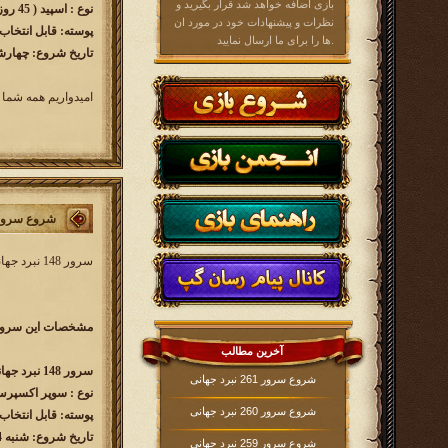
بازی اضافه خواهد شد قرار بگیرید و
نوع : اسپید ( 45 روزه )
نظرات و پیشنهادات خود در مورد ان
پوسته: قابل انتخاب
ها را برای ما ارسال نمایید.
تاریخ شروع: چهارشنبه 1401/08/25 ساع
امیدواریم همه شما 
شروع سرور 148 نبرد جه
سرور 148 نبرد جهانی کار خود را از
مشخصات این سرور 
آخرین مطالب
سرور 148 نبرد جهانی w148.kingsera.com
شروع سرور 261 نبرد جهانی
نوع : سوپر اکسپر
شروع سرور 260 نبرد جهانی
پوسته: قابل انتخاب
تاریخ شروع: شنبه 1401/08/14 ساعت 16:00
شروع سرور 259 نبرد جهانی