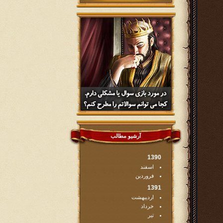
آرشیو مطالب
1390
اسفند
فروردین
1391
اردیبهشت
خرداد
تیر