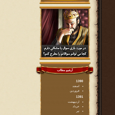
آرشیو مطالب
1390
اسفند
فروردین
1391
اردیبهشت
خرداد
تیر