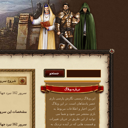
شروع سرور 162 نبرد جه
درباره وبلاگ
سرور 162 نبرد جهانی کار خود را از
این وبلاگ رسمی نگارش پارسی بازی
عصر پادشاهان است. در این وبلاگ
آخرین اخبار و اطلاعات مربوط به
مشخصات این سرور 
بازی منتشر می شود و شما می
توانید از این طریق در جریان تغییرات
و قسمت هایی که در آینده نزدیک به
سرور 162 نبرد جهانی w162.kingsera.com