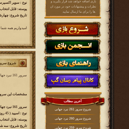
بازی اضافه خواهد شد قرار بگیرید و
نوع : سوپر اکسپرس​ ( 60 رو
نظرات و پیشنهادات خود در مورد ان
پوسته: قابل انتخاب
ها را برای ما ارسال نمایید.
تاریخ شروع: چهارشنبه 1402/01/30 ساع
امیدواریم همه شما 
شروع سرور 161 نبرد جه
سرور 161 نبرد جهانی کار خود را از
مشخصات این سرور 
آخرین مطالب
سرور 161 نبرد جهانی w161.kingsera.com
شروع سرور 261 نبرد جهانی
نوع : اسپید​ ( 45 روزه )
شروع سرور 260 نبرد جهانی
پوسته: قابل انتخاب
تاریخ شروع: سه شن
شروع سرور 259 نبرد جهانی