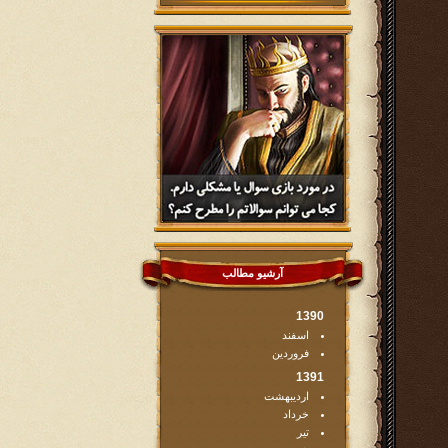
آرشیو مطالب
1390
اسفند
فروردین
1391
اردیبهشت
خرداد
تیر