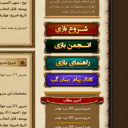
بازی اضافه خواهد شد قرار بگیرید و
نوع : سوپر اکسپرس​ ( 60 رو
نظرات و پیشنهادات خود در مورد ان
پوسته: قابل انتخاب
ها را برای ما ارسال نمایید.
تاریخ شروع: چهارشنبه 1402/05/25 ساع
امیدواریم همه شما 
شروع سرور 171 نبرد جه
سرور 171 نبرد جهانی کار خود را از
مشخصات این سرور 
آخرین مطالب
سرور 171 نبرد جهانی w171.kingsera.com
شروع سرور 261 نبرد جهانی
نوع : اسپید​ ( 45 روزه )
شروع سرور 260 نبرد جهانی
پوسته: قابل انتخاب
تاریخ شروع: چهارش
شروع سرور 259 نبرد جهانی