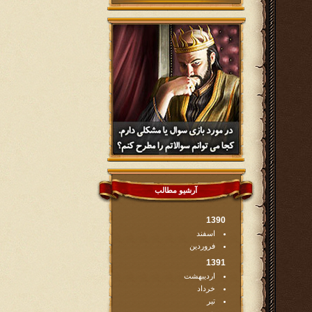
آرشیو مطالب
1390
اسفند
فروردین
1391
اردیبهشت
خرداد
تیر