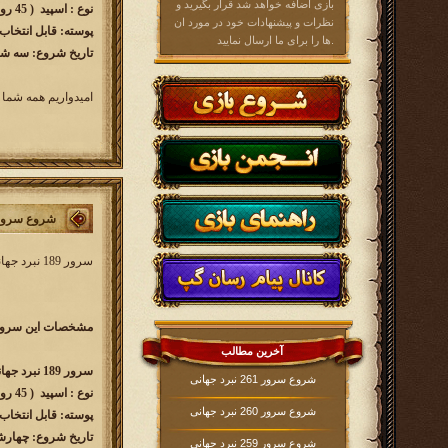
بازی اضافه خواهد شد قرار بگیرید و
نوع : اسپید ( 45 روزه )
نظرات و پیشنهادات خود در مورد ان
پوسته: قابل انتخاب
ها را برای ما ارسال نمایید.
تاریخ شروع: سه شنبه 1403/01/21 ساعت
امیدواریم همه شما 
شروع سرور 189 نبرد جه
سرور 189 نبرد جهانی کار خود را از
مشخصات این سرور 
آخرین مطالب
سرور 189 نبرد جهانی w189.kingsera.com
شروع سرور 261 نبرد جهانی
نوع : اسپید ( 45 روزه )
شروع سرور 260 نبرد جهانی
پوسته: قابل انتخاب
تاریخ شروع: چهارشنبه 1403/01/08 ساع
شروع سرور 259 نبرد جهانی