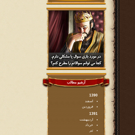
آرشیو مطالب
1390
اسفند
فروردین
1391
اردیبهشت
خرداد
تیر