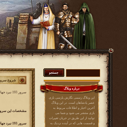
شروع سرور 193 نبرد جه
درباره وبلاگ
سرور 193 نبرد جهانی کار خود را از
این وبلاگ رسمی نگارش پارسی بازی
عصر پادشاهان است. در این وبلاگ
آخرین اخبار و اطلاعات مربوط به
مشخصات این سرور 
بازی منتشر می شود و شما می
توانید از این طریق در جریان تغییرات
و قسمت هایی که در آینده نزدیک به
سرور 193 نبرد جهانی w193.kingsera.com