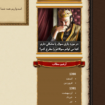
امیدواریم همه شما 
آرشیو مطالب
1390
اسفند
فروردین
1391
اردیبهشت
خرداد
تیر