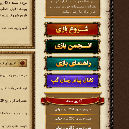
بازی اضافه خواهد شد قرار بگیرید و
نوع : اسپید ( 45 روزه )
نظرات و پیشنهادات خود در مورد ان
پوسته: قابل انتخاب
ها را برای ما ارسال نمایید.
تاریخ شروع: شنبه 1403/02/29 ساعت 16:00
امیدواریم همه شما 
تغییر در قی
درود بر قهرمانان 
تیم عصر پادشاهان د
تغییرات از تاریخ
29 اردیبهشت ماه 1403
آخرین مطالب
شروع سرور 261 نبرد جهانی
پیشنهاد ما به شما ا
شروع سرور 260 نبرد جهانی
قیمت های جدید به 
شروع سرور 259 نبرد جهانی