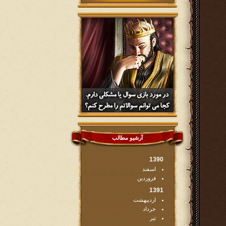
آرشیو مطالب
1390
اسفند
فروردین
1391
اردیبهشت
خرداد
تیر