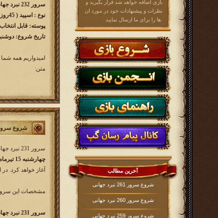
بازی اضافه خواهد شد قرار بگیرید و
سرور 232 نبرد جهانی w232.kingsera.com
نظرات و پیشنهادات خود در مورد ان
نوع : اسپید ( 45روزه )
ها را برای ما ارسال نمایید.
پوسته: قابل انتخاب
تاریخ شروع: دوشنبه 1404/05/27 ساعت 00
امیدواریم همه شما 
متن:
شروع سرور 231 نبرد جه
سرور 231 نبرد جهانی کار خود را از روز
چهارشنبه 15 تیرماه 1404
آغاز خواهد کرد. در 
آخرین مطالب
شروع سرور 261 نبرد جهانی
مشخصات این سرور 
شروع سرور 260 نبرد جهانی
سرور 231 نبرد جهانی w231.kingsera.com
شروع سرور 259 نبرد جهانی