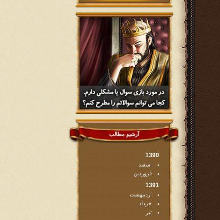
آرشیو مطالب
1390
اسفند
فروردین
1391
اردیبهشت
خرداد
تیر