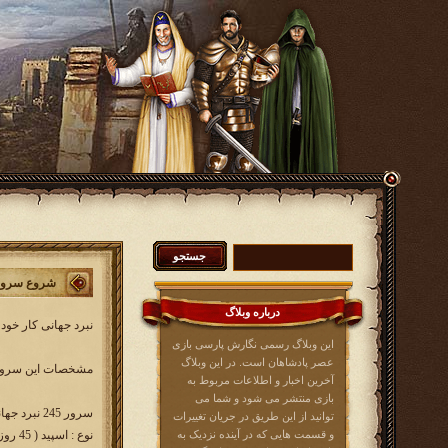
شروع سرور 245 نبرد جه
درباره وبلاگ
نبرد جهانی کار خود
این وبلاگ رسمی نگارش پارسی بازی
عصر پادشاهان است. در این وبلاگ
مشخصات این سرور 
آخرین اخبار و اطلاعات مربوط به
بازی منتشر می شود و شما می
سرور 245 نبرد جهانی w245.kingsera.com
توانید از این طریق در جریان تغییرات
و قسمت هایی که در آینده نزدیک به
نوع : اسپید ( 45 روزه )