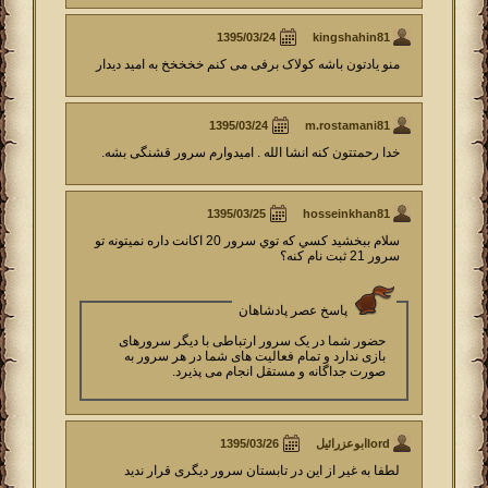
kingshahin81
منو یادتون باشه کولاک برفی می کنم خخخخخ به امید دیدار
m.rostamani81
خدا رحمتتون کنه انشا الله . امیدوارم سرور قشنگی بشه.
hosseinkhan81
سلام ببخشيد كسي كه توي سرور 20 اكانت داره نميتونه تو
سرور 21 ثبت نام كنه؟
پاسخ عصر پادشاهان
حضور شما در یک سرور ارتباطی با دیگر سرورهای
بازی ندارد و تمام فعالیت های شما در هر سرور به
صورت جداگانه و مستقل انجام می پذیرد.
lordابوعزرائیل
لطفا به غیر از این در تابستان سرور دیگری قرار ندید