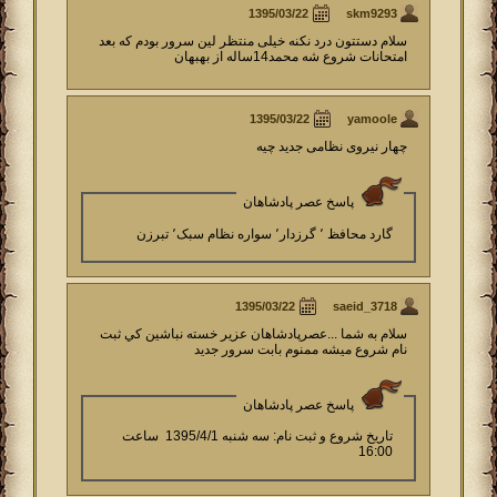
skm9293
سلام دستتون درد نکنه خیلی منتظر لین سرور بودم که بعد
امتحانات شروع شه محمد14ساله از بهبهان
yamoole
چهار نیروی نظامی جدید چیه
پاسخ عصر پادشاهان
گارد محافظ ٬ گرزدار٬ سواره نظام سبک٬ تبرزن
saeid_3718
سلام به شما ...عصرپادشاهان عزير خسته نباشين كي ثبت
نام شروع ميشه ممنوم بابت سرور جديد
پاسخ عصر پادشاهان
تاریخ شروع و ثبت نام: سه شنبه 1395/4/1 ساعت
16:00