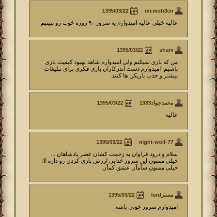
mr.moh3en
عاليه خيلي عاليه اميدوارم يه سرور ٩٠ روزه خوب رو ببينيم
sharv
من که بازی نمیکنم ولی امیدوارم شاهد بهبود کیفیت بازی
باشیم. امیدوارم دست اندرکاران بازی فکری برای تبلیغات
بیشتر و جذب بازیکن ها کنند.
محمدجواد1383
عالیه
night-wolf-77
سلام و درود فراوان به زحمت کشان عصر پادشاهان ...
خیلی ممنون این سرور خدایی ارزش بازی کردن رو داره !!!
خیلی ممنون سآمآن عشق کمآن
مسترlord
امیدوارم سرور خوبی باشه.