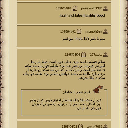
pouryash1380
Kash mohlatesh bishtar bood
mr.moh3en
منم با نظر ninga 123 موافقم
محمد227
سلام خسته نباشید بازی خیلی خوب است فقط شرایط
اموزش قهرمان رو تغیر بدید برای تلعلیم قهرمان سه سکه
ی طلا نیاز است و بازی کنانی که این سه سکه رو ندارند از
بردن بازی ناامید می شند خواهش میکنم برای تعلیم قهرمان
سکه ی طلا نخواهید
پاسخ عصر پادشاهان
غیر از سکه طلا با استفاده از امتیاز هوش که از بخش
نبرد افکار بدست می آید میتوان درخصوص آموزش
قهرمان اقدام کرد.
armin7669