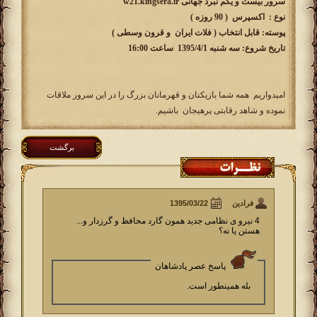
سرور بیست و یکم نبرد جهانی w21.kingsera.ir
نوع : اکسپرس ( 90 روزه )
پوسته: قابل انتخاب ( فلات ایران و قرون وسطی )
تاریخ شروع: سه شنبه 1395/4/1 ساعت 16:00
امیدواریم همه شما بازیکنان و قهرمانان بزرگ را در این سرور ملاقات
نموده و شاهد رقابتی پرهیجان باشیم.
برگشت
فرادین
4 نیرو ی نظامی جدید همون گارد محافظ و گرزدار و...
هستن یا نه؟
پاسخ عصر پادشاهان
بله همینطور است.