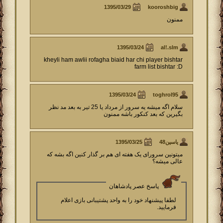
kooroshbig
ممنون
al!.slm
kheyli ham awlii rofagha biaid har chi player bishtar
farm list bishtar :D
toghrol95
سلام اگه میشه یه سرور از مرداد یا 25 تیر به بعد مد نظر
بگیرین که بعد کنکور باشه ممنون
یاسین48
میتونین سرورای یک هفته ای هم بر گذار کنین اگه بشه که
عالی میشه؟
پاسخ عصر پادشاهان
لطفا پیشنهاد خود را به واحد پشتیبانی بازی اعلام
فرمایید.