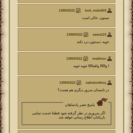
lord_mahdi03
ممنون .عالی است
sama123
خوبه. دستتون درد نكنه
madlooo
ا واااااا واقعااااا خوبه خوبه
sadraturkboy
در تابستان سرور دیگری هم هست؟
پاسخ عصر پادشاهان
اگر سروری در نظر گرفته شود قطعا خدمت تمامی
بازیکنان اطلاع رسانی خواهد شد.