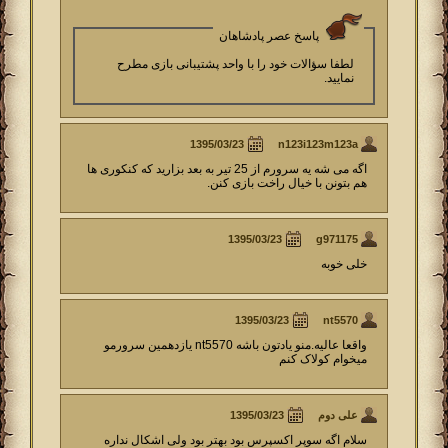
پاسخ عصر پادشاهان
لطفا سؤالات خود را با واحد پشتیبانی بازی مطرح
نمایید.
n123i123m123a
اگه می شه یه سرورم از 25 تیر به بعد بزارید که کنکوری ها
هم بتونن با خیال راخت بازی کنن.
g971175
خلی خوبه
nt5570
واقعا عالیه.منو یادتون باشه nt5570 یازدهمین سرورمو
میخوام کولاک کنم
علی دوم
سلام اگه سوپر اکسپرس بود بهتر بود ولی اشکال نداره