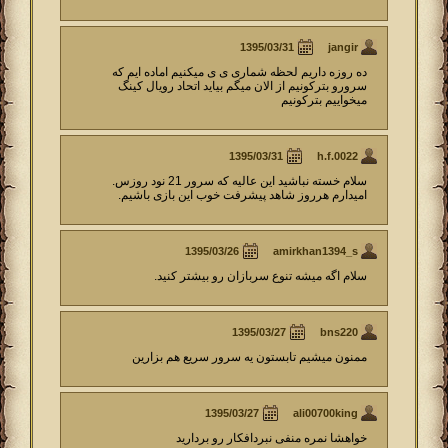
jangir
ده روزه داریم لحظه شماری ی ی میکنیم اماده ایم که
سرورو بترکونیم از الان میگم بیاید اتحاد رویال کینگ
میخواییم بترکونیم
h.f.0022
سلام خسته نباشيد اين عاليه که سرور 21 نود روزس.
اميدارم هرروز شاهد پيشرفت خوب اين بازى باشيم.
amirkhan1394_s
سلام اگه میشه تنوع سربازان رو بیشتر کنید.
bns220
ممنون میشیم تابستون یه سرور سریع هم بزارین
ali00700king
خواهشا نمره منفی نبردافکار رو بردارید