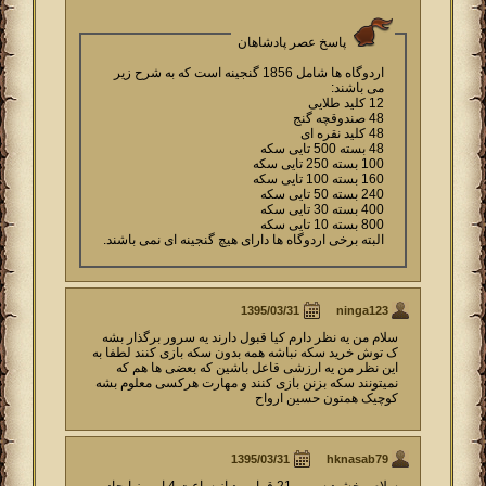
پاسخ عصر پادشاهان
اردوگاه ها شامل 1856 گنجینه است که به شرح زیر
می باشند:
12 کلید طلایی
48 صندوقچه گنج
48 کلید نقره ای
48 بسته 500 تایی سکه
100 بسته 250 تایی سکه
160 بسته 100 تایی سکه
240 بسته 50 تایی سکه
400 بسته 30 تایی سکه
800 بسته 10 تایی سکه
البته برخی اردوگاه ها دارای هیچ گنجینه ای نمی باشند.
ninga123
سلام من یه نظر دارم کیا قبول دارند یه سرور برگذار بشه
ک توش خرید سکه نباشه همه بدون سکه بازی کنند لطفا به
این نظر من یه ارزشی قاعل باشین که بعضی ها هم که
نمیتونند سکه بزنن بازی کنند و مهارت هرکسی معلوم بشه
کوچیک همتون حسین ارواح
hknasab79