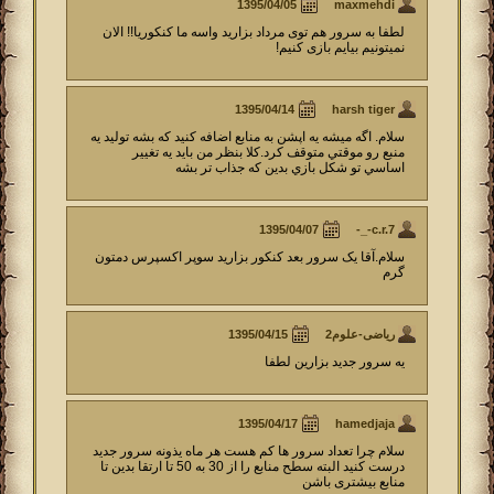
maxmehdi
لطفا به سرور هم توی مرداد بزارید واسه ما کنکوریا!! الان
نمیتونیم بیایم بازی کنیم!
harsh tiger
سلام. اگه ميشه يه اپشن به منابع اضافه كنيد كه بشه توليد يه
منبع رو موقتي متوقف كرد.كلا بنظر من بايد يه تغيير
اساسي تو شكل بازي بدين كه جذاب تر بشه
c.r.7-_-
سلام.آقا یک سرور بعد کنکور بزارید سوپر اکسپرس دمتون
گرم
ریاضی-علوم2
یه سرور جدید بزارین لطفا
hamedjaja
سلام چرا تعداد سرور ها کم هست هر ماه یذونه سرور جدید
درست کنید البته سطح منابع را از 30 به 50 تا ارتقا بدین تا
منابع بیشتری باشن