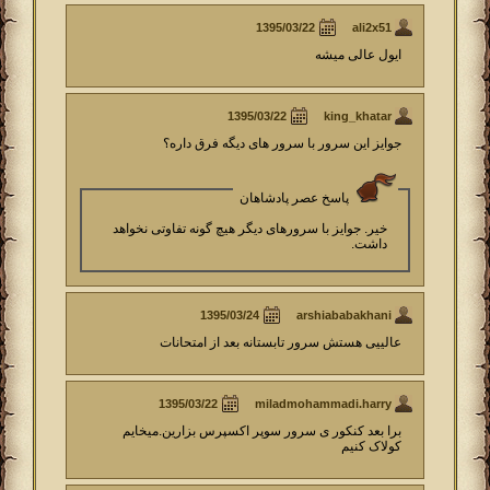
ali2x51
ایول عالی میشه
king_khatar
جوایز این سرور با سرور های دیگه فرق داره؟
پاسخ عصر پادشاهان
خیر. جوایز با سرورهای دیگر هیچ گونه تفاوتی نخواهد
داشت.
arshiababakhani
عالییی هستش سرور تابستانه بعد از امتحانات
miladmohammadi.harry
برا بعد کنکور ی سرور سوپر اکسپرس بزارین.میخایم
کولاک کنیم