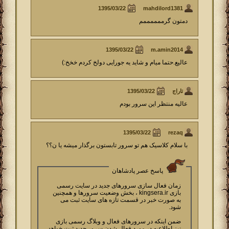
mahdilord1381
دمتون گرممممممم
m.amin2014
عالیع.حتما میام و شاید یه جورایی دولخ کردم خخخ:)
تاراج
عالیه منتظر این سرور بودم
rezaq
با سلام کلاسیک هم تو سرور تابستون برگذار میشه یا ن؟؟
پاسخ عصر پادشاهان
زمان فعال سازی سرورهای جدید در سایت رسمی
بازی kingsera.ir ، بخش وضعیت سرورها و همچنین
به صورت خبر در قسمت تازه های سایت ثبت می
شود.
ضمن اینکه در سرورهای فعال و وبلاگ رسمی بازی
نیز اطلاعیه در مورد فعال شدن سرور جدید ثبت خواهد