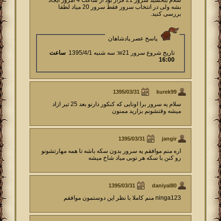
سلام ببخشید سرور 21 قرار بود از ساعت 4 امروز ایجاد
بشه ولی در انتخاب سرور فقط سرور 20 میاد لطفا
بررسی کنید.
پاسخ عصر پادشاهان
تاریخ شروع سرور w21: سه شنبه 1395/4/1
ساعت
16:00
kurek99
سلام یه سرور برا اونایی که کنکور دارنو بعد 25 تیر ازاد
میشه وقتشونم بزارید ممنون
jangir
اره منم موافقم یه سرور بدون سکه باشه تا همه مهارتشونو
رو کنن با سکه هر نوبی میاد شاخ میشه
daniyal80
ninga123 منم کاملا با نظر این دوستمون موافقم