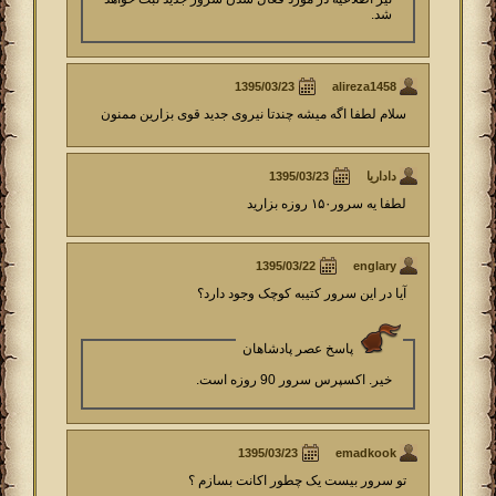
شد.
alireza1458
سلام لطفا اگه میشه چندتا نیروی جدید قوی بزارین ممنون
داداریا
لطفا یه سرور۱۵۰ روزه بزارید
englary
آیا در این سرور کتیبه کوچک وجود دارد؟
پاسخ عصر پادشاهان
خیر. اکسپرس سرور 90 روزه است.
emadkook
تو سرور بیست یک چطور اکانت بسازم ؟