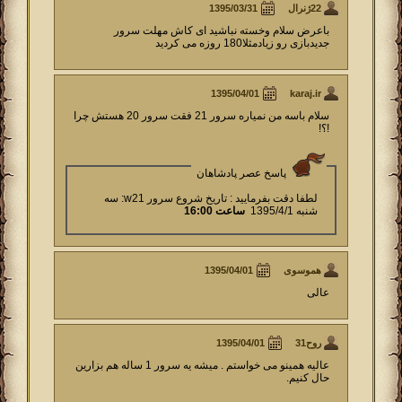
22ژنرال
باعرض سلام وخسته نباشید ای کاش مهلت سرور
جدیدبازی رو زیادمثلا180 روزه می کردید
karaj.ir
سلام باسه من نمیاره سرور 21 فقت سرور 20 هستش چرا
!؟!
پاسخ عصر پادشاهان
لطفا دقت بفرمایید : تاریخ شروع سرور w21: سه
شنبه 1395/4/1
ساعت 16:00
هموسوی
عالی
روح31
عالیه همینو می خواستم . میشه یه سرور 1 ساله هم بزارین
حال کنیم.