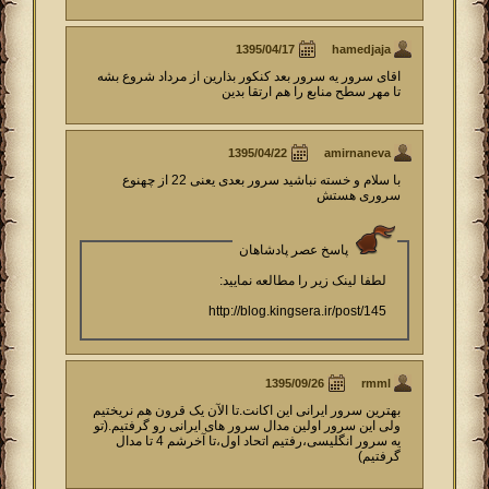
hamedjaja
اقای سرور یه سرور بعد کنکور بذارین از مرداد شروع بشه
تا مهر سطح منابع را هم ارتقا بدین
amirnaneva
با سلام و خسته نباشید سرور بعدی یعنی 22 از چهنوع
سروری هستش
پاسخ عصر پادشاهان
لطفا لینک زیر را مطالعه نمایید:
http://blog.kingsera.ir/post/145
rmml
بهترین سرور ایرانی این اکانت.تا الآن یک قرون هم نریختیم
ولی این سرور اولین مدال سرور های ایرانی رو گرفتیم.(تو
یه سرور انگلیسی،رفتیم اتحاد اول،تا آخرشم 4 تا مدال
گرفتیم)