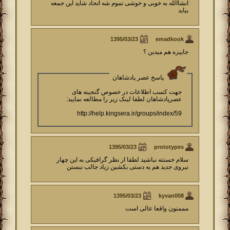
انشاالله به خوبی و خوشی تموم شه اتحاد شاید این جمعه
بیاید
emadkook
جاییزه هم میدین ؟
پاسخ عصر پادشاهان
جهت کسب اطلاعات در خصوص گنجینه های
عصرپادشاهان لطفا لینک زیر را مطالعه نمایید:
http://help.kingsera.ir/groups/index/59
prototypes
سلام خستته نباشید لطفا از نظر گرافیکی به این چهار
نیروی جدید هم یه دستی بکشین زیاد جالب نیستن
kyvan008
مممنون واقعا عالی است