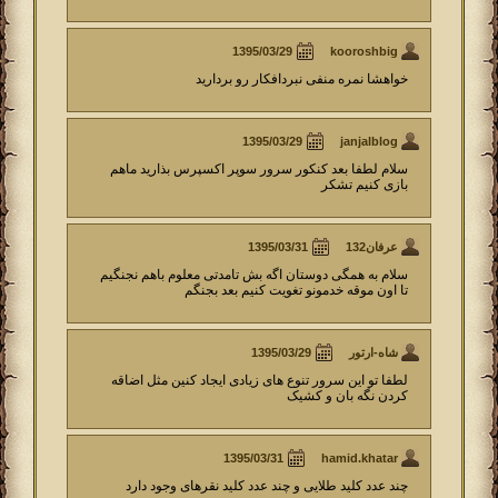
kooroshbig
خواهشا نمره منفی نبردافکار رو بردارید
janjalblog
سلام لطفا بعد کنکور سرور سوپر اکسپرس بذارید ماهم
بازی کنیم تشکر
عرفان132
سلام به همگی دوستان اگه بش تامدتی معلوم باهم نجنگیم
تا اون موقه خدمونو تغویت کنیم بعد بجنگم
شاه-ارتور
لطفا تو این سرور تنوع های زیادی ایجاد کنین مثل اضاقه
کردن نگه بان و کشیک
hamid.khatar
چند عدد کلید طلایی و چند عدد کلید نقرهای وجود دارد