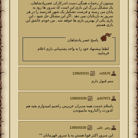
ممنون از زحمات همگی دست اندرکاران عصرپادشاهان .
یک مشکل بزرگ این بازی این است که سرور ها زود به
پایان می رسند و فرصت تشکیل یک شهر قدرتمند را در هر
سرور به بازیکنان نمی دهد . اگر این مشکل حل شود ، این
بازی یکی از بهترین بازی ها خواهد شد . من خودم عاشق این
بازی هستم .
پاسخ عصر پادشاهان
لطفا پیشنهاد خود را به واحد پشتیبانی بازی اعلام
فرمایید.
nt5570
منم قبول دارم
g427672
باسلام خدمت همه مدیران عزیزمن راضیم امیدوارم بقیه هم
کدورت راکناروبه مابپیوندن
رض_علی
این سرور اکثر قویا هستن یه پا سرور قهرمانان **