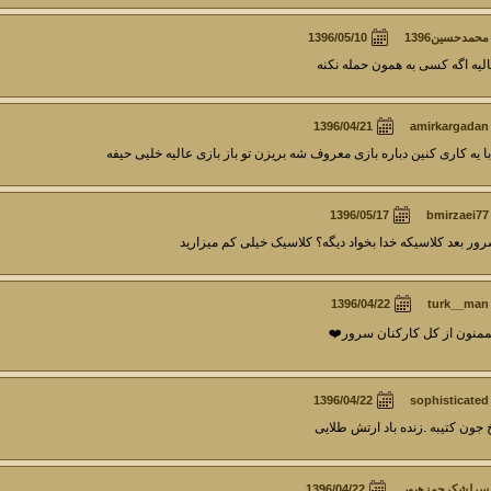
محمدحسین1396
لیه اگه کسی به همون حمله نکنه
amirkargadan
با یه کاری کنین دباره بازی معروف شه بریزن تو باز بازی عالیه خلیی حیفه
bmirzaei77
ور بعد کلاسیکه خدا بخواد دیگه؟ کلاسیک خیلی کم میزارید
turk__man
منون از كل كاركنان سرور❤️
sophisticated
 جون کتیبه .زنده باد ارتش طلایی
سرلشکرحمزهپور