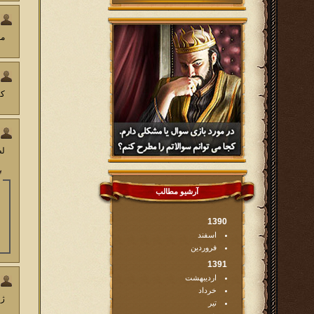
مع
کت
لط
آرشیو مطالب
1390
اسفند
فروردین
1391
اردیبهشت
خرداد
ژو
تیر