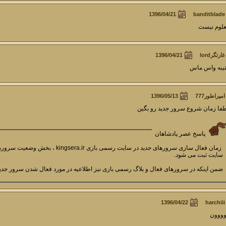
banditblade
لوم نیست
غارتگرlord
یبه واس ماس
امپراطور777
فا زمان شروع سرور جدید رو بگین
پاسخ عصر پادشاهان
زمان فعال سازی سرورهای جدید در سایت رس
سایت ثبت می شود.
ضمن اینکه در سرورهای فعال و بلاگ رسمی بازی نیز اطلاعیه در مورد فعال شدن سرور جدید
harchiii
ووون