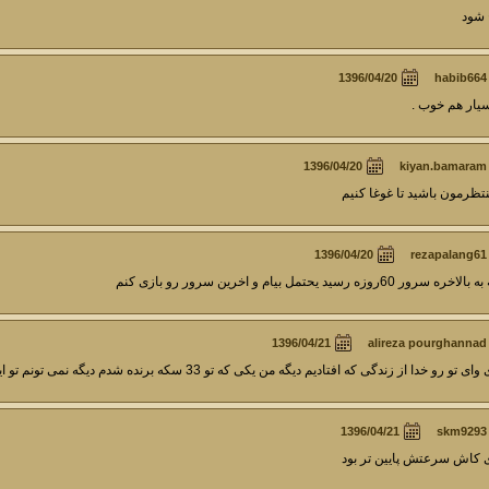
شود
habib664
يار هم خوب .
kiyan.bamaram
تظرمون باشید تا غوغا کنیم
rezapalang61
بالاخره سرور 60روزه رسید یحتمل بیام و اخرین سرور رو بازی کنم
alireza pourghannad
وای تو رو خدا از زندگی که افتادیم دیگه من یکی که تو 33 سکه برنده شدم دیگه نمی تونم تو این یکی نیام
skm9293
 کاش سرعتش پایین تر بود