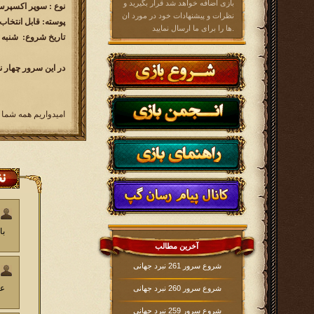
بازی اضافه خواهد شد قرار بگیرید و
نوع : سوپر اکسپرس ( 60 رو
نظرات و پیشنهادات خود در مورد ان
پوسته: قابل انتخاب
ها را برای ما ارسال نمایید.
تاریخ شروع: شنبه 1396/4/24 ساعت 16:00
در این سرور چهار ن
امیدواریم همه شما 
با
آخرین مطالب
شروع سرور 261 نبرد جهانی
عا
شروع سرور 260 نبرد جهانی
شروع سرور 259 نبرد جهانی