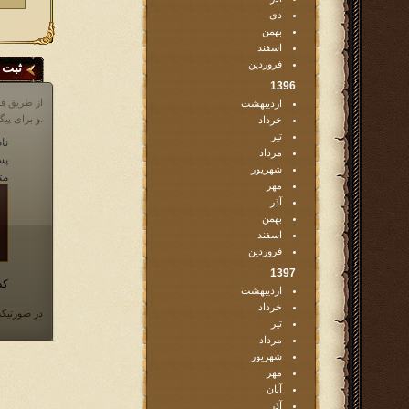
دی
بهمن
اسفند
فروردین
ثبت 
1396
از طریق فر
اردیبهشت
و برای پیگیری مشکلات خود در مورد بازی، می توانید از انجمن بازی و یا قسمت پشتیبانی که آیکن آن در پایین صفحه در داخل بازی موجود است، اقدام نمایید.
خرداد
تیر
نام
مرداد
پس
شهریور
مت
مهر
آذر
بهمن
اسفند
فروردین
1397
کد
اردیبهشت
خرداد
در صورتیکه
تیر
مرداد
شهریور
مهر
آبان
آذر