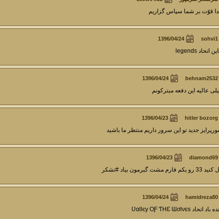
ا قوّت بر شما سپاس گزاریم
sohvi1
ین اتحاد legends
behnam2532
لی عالیه این دفعه میترکونم
hitler bozorg
رپرایز جدید تو این سرور داریم منتظر ما باشید
diamond69
33 رو یکم فارم مشت گیرمون بیاد #تشکر
hamidreza80
باد اتحاد ƲαƖƖєу OƑ ƬHƐ ƜσƖνєѕ​