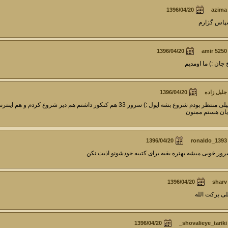
azima
اس گزارم
amir 5250
 جان :) ما اومدیم
جلیل زاده
خیلی منتظر بودم شروع بشه ایول :) سرور 33 هم کنکور داشتم هم دیر ش
یان هستم ممنون
ronaldo_1393
ور خوبی میشه بهتره بقیه برای کتیبه خودشونو اذیت نکن
sharv
ی برکت الله
shovalieye_tariki_