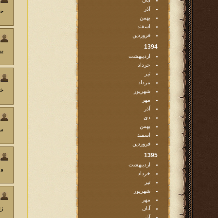
آبان
آذر
خد
بهمن
اسفند
فروردین
1394
بیا
اردیبهشت
خرداد
تیر
مرداد
خی
شهریور
مهر
آذر
دی
بهمن
سو
اسفند
فروردین
1395
اردیبهشت
ول کنید 
خرداد
تیر
شهریور
مهر
زنده 
آبان
آذر