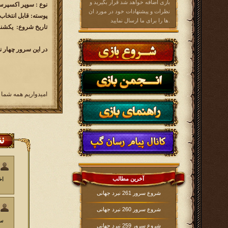
بازی اضافه خواهد شد قرار بگیرید و
نوع : سوپر اکسپرس ( 60 رو
نظرات و پیشنهادات خود در مورد ان
پوسته: قابل انتخاب
ها را برای ما ارسال نمایید.
تاریخ شروع: یکشنبه 1399/05/19 ساعت 0
در این سرور چهار ن
امیدواریم همه شما 
آخرین مطالب
اخ
شروع سرور 261 نبرد جهانی
شروع سرور 260 نبرد جهانی
سل
شروع سرور 259 نبرد جهانی