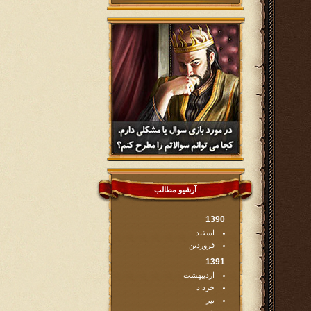
آرشیو مطالب
1390
اسفند
فروردین
1391
اردیبهشت
خرداد
تیر