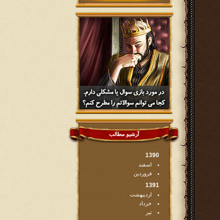
آرشیو مطالب
1390
اسفند
فروردین
1391
اردیبهشت
خرداد
تیر