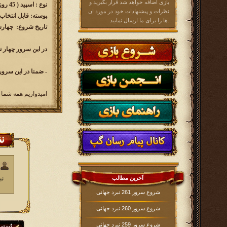
بازی اضافه خواهد شد قرار بگیرید و
نوع : اسپید ( 45 روزه )
نظرات و پیشنهادات خود در مورد ان
پوسته: قابل انتخاب
ها را برای ما ارسال نمایید.
تاریخ شروع: چهارشنبه​ 1400/09/24 سا
در این سرور چهار ن
- ضمنا در این سرور
امیدواریم همه شما 
آخرین مطالب
نب
شروع سرور 261 نبرد جهانی
شروع سرور 260 نبرد جهانی
شروع سرور 259 نبرد جهانی
ثبت 