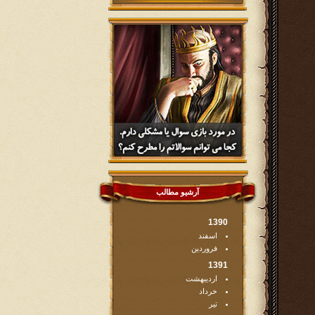
آرشیو مطالب
1390
اسفند
فروردین
1391
اردیبهشت
خرداد
تیر