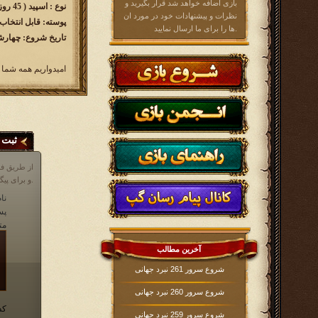
بازی اضافه خواهد شد قرار بگیرید و
نوع : اسپید ( 45 روزه )
نظرات و پیشنهادات خود در مورد ان
پوسته: قابل انتخاب
ها را برای ما ارسال نمایید.
تاریخ شروع: چهارشنبه 1402/11/4 ساع
امیدواریم همه شما 
ثبت 
از طریق فر
و برای پیگیری مشکلات خود در مورد بازی، می توانید از انجمن بازی و یا قسمت پشتیبانی که آیکن آن در پایین صفحه در داخل بازی موجود است، اقدام نمایید.
نام
پس
مت
آخرین مطالب
شروع سرور 261 نبرد جهانی
شروع سرور 260 نبرد جهانی
کد
شروع سرور 259 نبرد جهانی