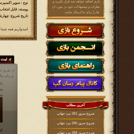
بازی اضافه خواهد شد قرار بگیرید و
نوع : سوپر اکسپرس ( 60 ر
نظرات و پیشنهادات خود در مورد ان
پوسته: قابل انتخاب
ها را برای ما ارسال نمایید.
تاریخ شروع: چهارشنبه 1402/12/23 ساع
امیدواریم همه شما 
ثبت 
از طریق فر
و برای پیگیری مشکلات خود در مورد بازی، می توانید از انجمن بازی و یا قسمت پشتیبانی که آیکن آن در پایین صفحه در داخل بازی موجود است، اقدام نمایید.
نام
پس
مت
آخرین مطالب
شروع سرور 261 نبرد جهانی
شروع سرور 260 نبرد جهانی
کد
شروع سرور 259 نبرد جهانی