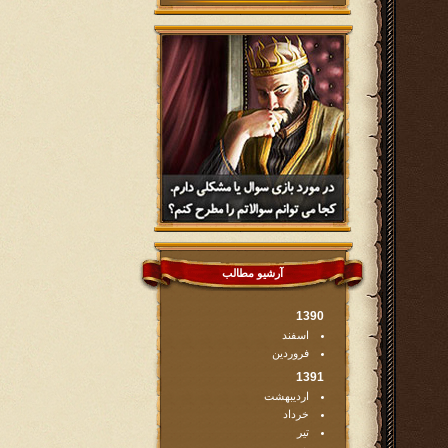
آرشیو مطالب
1390
اسفند
فروردین
1391
اردیبهشت
خرداد
تیر