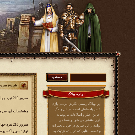
شروع سرور 210 نبرد جه
درباره وبلاگ
سرور 210 نبرد جهانی کار خود را از
این وبلاگ رسمی نگارش پارسی بازی
عصر پادشاهان است. در این وبلاگ
مشخصات این سرور 
آخرین اخبار و اطلاعات مربوط به
بازی منتشر می شود و شما می
سرور 210 نبرد جهانی w210.kingsera.com
توانید از این طریق در جریان تغییرات
و قسمت هایی که در آینده نزدیک به
نوع : سوپر اکسپر