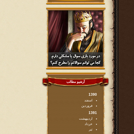
آرشیو مطالب
1390
اسفند
فروردین
1391
اردیبهشت
خرداد
تیر