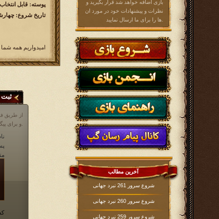
بازی اضافه خواهد شد قرار بگیرید و
پوسته: قابل انتخاب
نظرات و پیشنهادات خود در مورد ان
تاریخ شروع: چهارش
ها را برای ما ارسال نمایید.
امیدواریم همه شما 
ثبت 
از طریق فر
و برای پیگیری مشکلات خود در مورد بازی، می توانید از انجمن بازی و یا قسمت پشتیبانی که آیکن آن در پایین صفحه در داخل بازی موجود است، اقدام نمایید.
نام
پس
مت
آخرین مطالب
شروع سرور 261 نبرد جهانی
شروع سرور 260 نبرد جهانی
کد
شروع سرور 259 نبرد جهانی