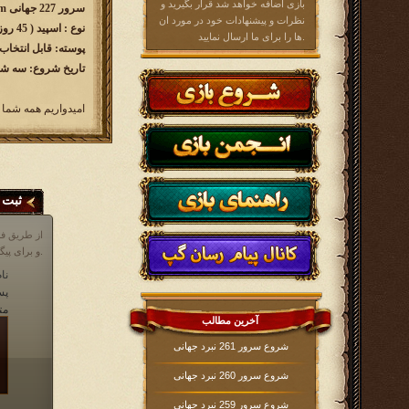
بازی اضافه خواهد شد قرار بگیرید و
سرور 227 جهانی w227.kingsera.com
نظرات و پیشنهادات خود در مورد ان
نوع : اسپید ( 45 روزه )
ها را برای ما ارسال نمایید.
پوسته: قابل انتخاب
تاریخ شروع: سه شنبه 1404/04/03 ساع
امیدواریم همه شما 
ثبت 
از طریق فر
و برای پیگیری مشکلات خود در مورد بازی، می توانید از انجمن بازی و یا قسمت پشتیبانی که آیکن آن در پایین صفحه در داخل بازی موجود است، اقدام نمایید.
نام
پس
مت
آخرین مطالب
شروع سرور 261 نبرد جهانی
شروع سرور 260 نبرد جهانی
شروع سرور 259 نبرد جهانی