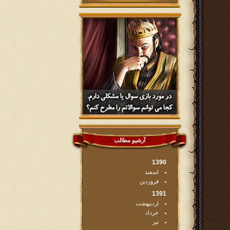
آرشیو مطالب
1390
اسفند
فروردین
1391
اردیبهشت
خرداد
تیر