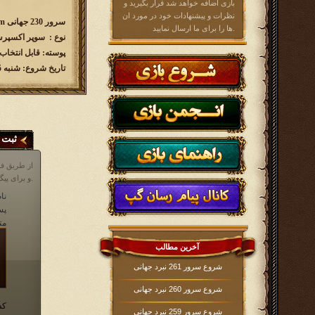
بازی اضافه خواهد شد قرار بگیرید و
نظرات و پیشنهادات خود در مورد ان
سرور 230 جهانی w230.kingsera.com
ها را برای ما ارسال نمایید.
نوع : سوپر اکسپرس( 60رو
پوسته: قابل انتخاب
تاریخ شروع: شنبه 1404/05/05 ساعت 16:00
ثبت 
از طریق فر
و برای پیگیری مشکلات خود در مورد بازی، می توانید از انجمن بازی و یا قسمت پشتیبانی که آیکن آن در پایین صفحه در داخل بازی موجود است، اقدام نمایید.
نام
پس
مت
آخرین مطالب
شروع سرور 261 نبرد جهانی
شروع سرور 260 نبرد جهانی
کد
شروع سرور 259 نبرد جهانی