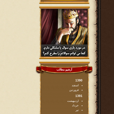
آرشیو مطالب
1390
اسفند
فروردین
1391
اردیبهشت
خرداد
تیر