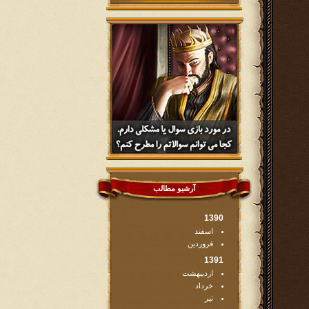
آرشیو مطالب
1390
اسفند
فروردین
1391
اردیبهشت
خرداد
تیر