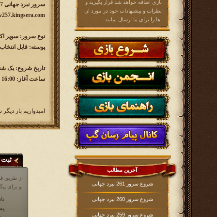
بازی اضافه خواهد شد قرار بگیرید و
سرور نبرد جهانی 257
نظرات و پیشنهادات خود در مورد ان
w257.kingsera.com
ها را برای ما ارسال نمایید.
نوع سرور: سوپر اکسپرس 
پوسته: قابل انتخا
تاریخ شروع: یک شنبه /03/31
ساعت آغاز: 16:00
امیدواریم بار دیگر 
ثبت 
آخرین مطالب
از طریق فر
شروع سرور 261 نبرد جهانی
و برای پیگیری مشکلات خود در مورد بازی، می توانید از انجمن بازی و یا قسمت پشتیبانی که آیکن آن در پایین صفحه در داخل بازی موجود است، اقدام نمایید.
نام
شروع سرور 260 نبرد جهانی
پس
شروع سرور 259 نبرد جهانی