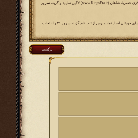
برای ثبت نام در این سرور در صورتیکه در سایر سرورهای عصرپادشاهان بازی کرده اید، کافی است در سایت مرکزی عصرپادشاهان (www.KingsEra.ir) لاگین نمایید و گزینه سرور
اگر مخاطب جدید هستید، کافی است در سایت مرکزی روی گزینه دکمه ثبت نام کلیک نمایید و یک اکانت مرکزی برای خودتان ایجاد نمایید. پس از ثبت نام گزینه سرور ۲۱ را انتخاب
برگشت