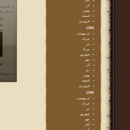
آبان
آذر
از طریق فر
بهمن
و برای پیگیری مشکلات خود در مورد بازی، می توانید از انجمن بازی و یا قسمت پشتیبانی که آیکن آن در پایین صفحه در داخل بازی موجود است، اقدام نمایید.
اسفند
نام
فروردین
پس
1394
مت
اردیبهشت
خرداد
تیر
مرداد
شهریور
مهر
کد
آذر
دی
در صورتیکه
بهمن
اسفند
فروردین
1395
اردیبهشت
خرداد
تیر
شهریور
مهر
آبان
آذر