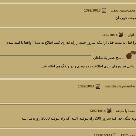
محمدحسین نجفی
یشه قهرمان
دانیال
ا قبل یه مدت قبل از اینکه سرور جدید ر راه اندازی کنید اطلاع ندادید؟!!!واقعا نا امید شدم
پاسخ عصر پادشاهان
داخل سرورهای بازی اطلاعیه زده بودیم و در وبلاگ هم اعلام شد.
mahdisoleymanifar
محمد با سابقه
دیگه. خدا کنه سرور 200 راه بیوفته. البته اگه راه بیوفته 2000 روزه می شه
محمد1717