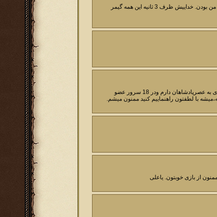
سلام خدمت تمامی دوستان عصرپادشاهان من ساعت 24 و 3 ثانیه ثبت نام کردم 29 نفر قبل از من بودن. خداییش ظرف 3 ثانیه این همه گیمر
خسته نباشید دوستان وعزیزان زحمتکش و،برادران وخواهران گل عصرپادشاهان،من علاقه زیادی به عصرپادشاهان دارم ودر 18 سرور عضو
منون از بازی خوبتون. یاعلی