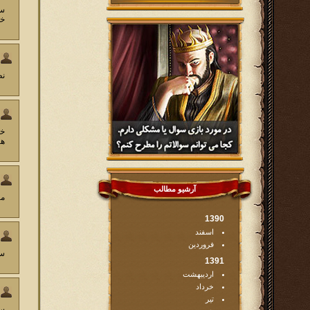
خو
نظ
هستم،البته
آرشیو مطالب
ما
1390
اسفند
فروردین
سل
1391
اردیبهشت
خرداد
تیر
سل