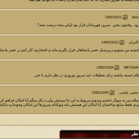
Bek
ود.. وقتتون بخير.. سرور قهرمانان قرار بود اوكي بشه درست نشد؟
کامران
خشید من میتونم درپرسنل عصر پادشاهان قرار بگیرم مایه ی افتخارمه کار کنم در عصر پاد
MEYSAM
ام خسته نباشید برای تعطیلات عید سرور نوروزی در نظر دارید یا خیر.
مجتبی عباسی
سلام من یه سوال داشتم میدونم مربوط به این جا نیستش ولی درکل میگم آیا امکان فراهم کرد
زی فقط منابع ساختمان آیا امکان این هستش یانه وتوکدام سرورها این امکان وجودداره باتکشر
نظر