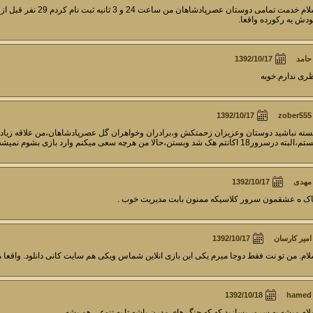
دش یه رکورده واقعا.
حامد
ری ندارم.خوبه
zober555
 درسرور18 اکانتم هک شد وبستن،حالا من هرچه سعی میکنم وارد بازی بشوم نمیشه،میشه با لطفتون راهنماییم کنید ممنون میشم.
مهدی
ک ه عشقمون سرور کلاسیکه ممنون بابت مدیریت خوب .
امیر کارسان
ام. من تو نت فقط دوجا میرم یکی این بازی انلاین شماس ویکی هم سایت کانی دانلود. واقعا م
hamed
ام میشه یه سرور بسازید که که جنگ های مدرن باشه تا یه تنوعی هم بشه