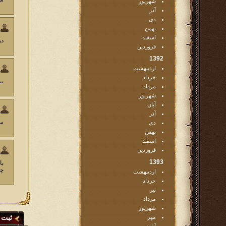
شهریور
آذر
دی
بهمن
اسفند
در
فروردین
1392
اردیبهشت
خرداد
بب
مرداد
شهریور
آبان
آذر
سل
دی
بهمن
اسفند
فروردین
1393
با
چی
اردیبهشت
خرداد
تیر
مرداد
شهریور
ثبت 
مهر