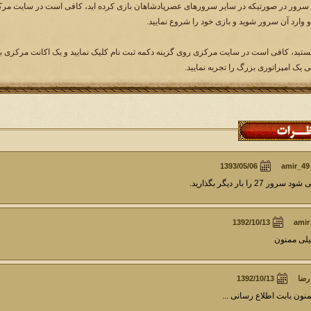
یی یک امپراتوری بزرگ را تجربه نمایید.
amir_49
ود سرور 27 را بار دیگر بگذارید.
amir
لی ممنون
رضا
نون بابت اطلاع رسانی ...