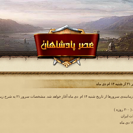
 ماه
ه )
ت ایران